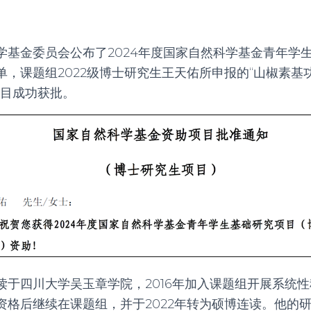
学基金委员会公布了
2024
年度国家自然科学基金青年学
单，课题组
2022
级博士研究生王天佑所申报的“山椒素基
项目成功获批。
读于四川大学吴玉章学院，
2016
年加入课题组开展系统性
资格后继续在课题组，并于
2022
年转为硕博连读。他的