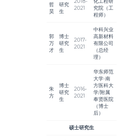
2018-
化工程研
哲
研究
2021
究院（工
昊
生
程师）
中科兴业
郭
博士
高新材料
2017-
万
研究
有限公司
2021
才
生
（总经
理）
华东师范
大学-南
博士
方医科大
朱
2016-
研究
学/附属
方
2021
生
奉贤医院
（博士
后）
硕士研究生