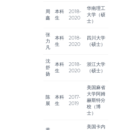
华南理工
周
本科
2018-
大学（硕
鑫
生
2020
士）
张
本科
2018-
四川大学
力
生
2020
（硕士）
凡
沈
本科
2018-
浙江大学
舒
生
2020
（硕士）
扬
美国麻省
大学阿姆
陈
本科
2017-
赫斯特分
展
生
2019
校（博
士）
美国卡内
黄