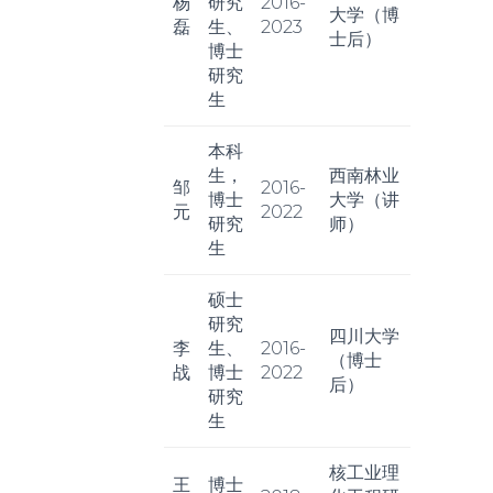
杨
研究
2016-
大学（博
磊
生、
2023
士后）
博士
研究
生
本科
生，
西南林业
邹
2016-
博士
大学（讲
元
2022
研究
师）
生
硕士
研究
四川大学
李
生、
2016-
（博士
战
博士
2022
后）
研究
生
核工业理
王
博士