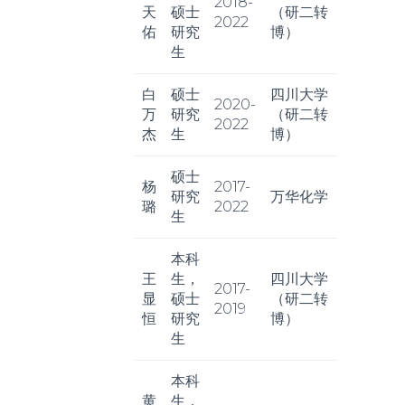
2018-
天
硕士
（研二转
2022
佑
研究
博）
生
白
硕士
四川大学
2020-
万
研究
（研二转
2022
杰
生
博）
硕士
杨
2017-
研究
万华化学
璐
2022
生
本科
王
生，
四川大学
2017-
显
硕士
（研二转
2019
恒
研究
博）
生
本科
黄
生，