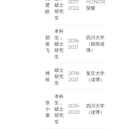
2017-
HONOR
楚
硕士
2022
荣耀
皓
研究
生
本科
胡
生，
四川大学
2016-
俊
硕士
（留组读
2021
飞
研究
博）
生
硕士
傅
2018-
复旦大学
研究
裕
2021
（读博）
生
本科
张
生，
2016-
四川大学
小
硕士
2020
（读博）
康
研究
生