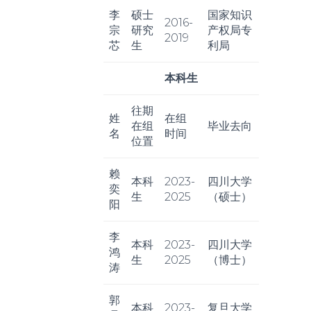
李
硕士
国家知识
2016-
宗
研究
产权局专
2019
芯
生
利局
本科生
往期
姓
在组
在组
毕业去向
名
时间
位置
赖
本科
2023-
四川大学
奕
生
2025
（硕士）
阳
李
本科
2023-
四川大学
鸿
生
2025
（博士）
涛
郭
本科
2023-
复旦大学