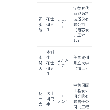
宁德时代
新能源科
罗
硕士
技股份有
2022-
浜
研究
限公司
2025
淦
生
（电芯设
计工程
师）
本科
李
生、
美国宾州
2019-
昊
硕士
州立大学
2024
天
研究
（博士）
生
中机国际
工程设计
杨
硕士
2021-
研究院有
一
研究
2024
限责任公
言
生
司（工程