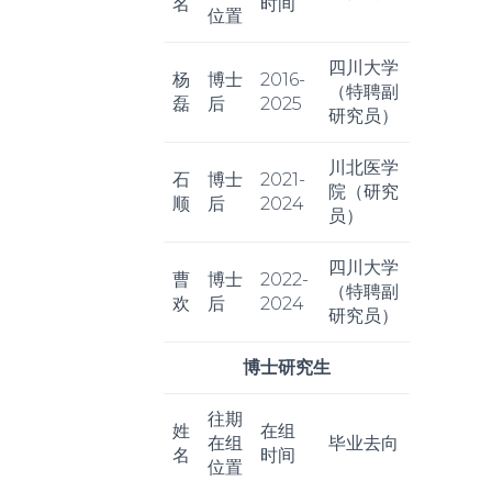
名
时间
位置
四川大学
杨
博士
2016-
（特聘副
磊
后
2025
研究员）
川北医学
石
博士
2021-
院（研究
顺
后
2024
员）
四川大学
曹
博士
2022-
（特聘副
欢
后
2024
研究员）
博士研究生
往期
姓
在组
在组
毕业去向
名
时间
位置