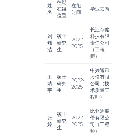
往期
姓
在组
在组
毕业去向
名
时间
位置
长江存储
刘
硕士
科技有限
2022-
炜
研究
责任公司
2025
洁
生
（工程
师）
中兴通讯
王
硕士
股份有限
2022-
靖
研究
公司（技
2025
宇
生
术质量工
程师）
比亚迪股
硕士
张
2022-
份有限公
研究
婷
2025
司（工程
生
师）