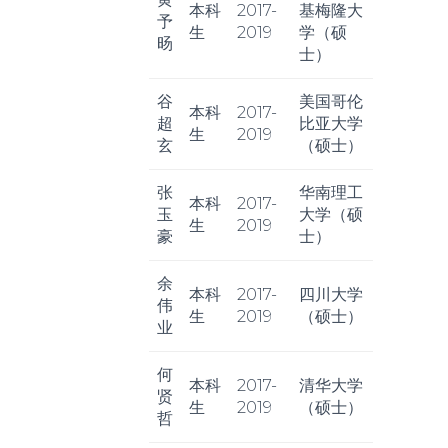
本科
2017-
基梅隆大
予
生
2019
学（硕
旸
士）
谷
美国哥伦
本科
2017-
超
比亚大学
生
2019
玄
（硕士）
张
华南理工
本科
2017-
玉
大学（硕
生
2019
豪
士）
余
本科
2017-
四川大学
伟
生
2019
（硕士）
业
何
本科
2017-
清华大学
贤
生
2019
（硕士）
哲