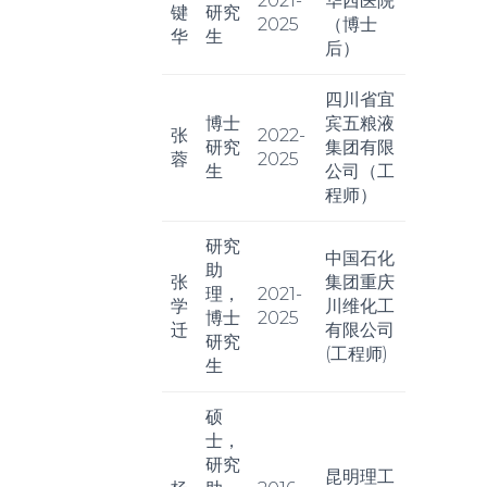
2021-
华西医院
键
研究
2025
（博士
华
生
后）
四川省宜
博士
宾五粮液
张
2022-
研究
集团有限
蓉
2025
生
公司（工
程师）
研究
中国石化
助
张
集团重庆
理，
2021-
学
川维化工
博士
2025
迁
有限公司
研究
(工程师)
生
硕
士，
研究
昆明理工